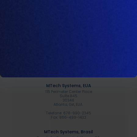
Produtos
Amino
Sonar
Proline
Empresa
Recursos
MTech Systems, EUA
115 Perimeter Center Place
Suíte 845
30346
Atlanta, GA, EUA.
Telefone: 678-990-2345
Fax: 866-499-1432
MTech Systems, Brasil