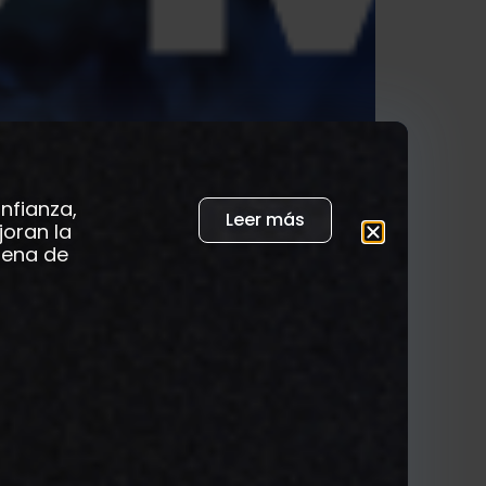
nfianza,
Leer más
joran la
adena de