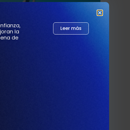
nfianza,
Leer más
joran la
adena de
ricas de piensos están experimentando una
 consumidores y las preocupaciones en
 de los piensos, MTech Systems se
s. Desde […]