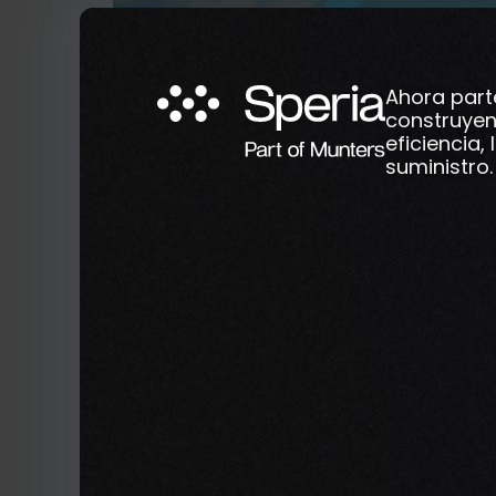
Ahora part
construyen
eficiencia,
suministro.
MTech Systems está transformando el panor
rápida transformación impulsada por los av
materia de sostenibilidad. Como proveedor l
compromete a impulsar la innovación y la so