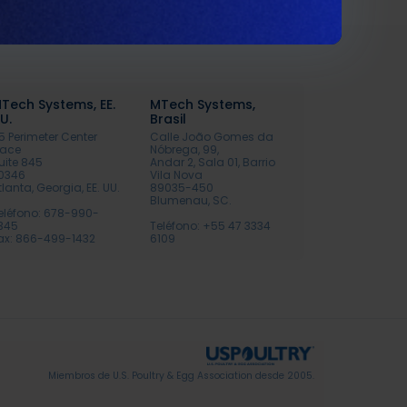
Tech Systems, EE.
MTech Systems,
U.
Brasil
15 Perimeter Center
Calle João Gomes da
lace
Nóbrega, 99,
uite 845
Andar 2, Sala 01, Barrio
0346
Vila Nova
tlanta, Georgia, EE. UU.
89035-450
Blumenau, SC.
eléfono: 678-990-
345
Teléfono: +55 47 3334
ax: 866-499-1432
6109
Miembros de U.S. Poultry & Egg Association desde 2005.