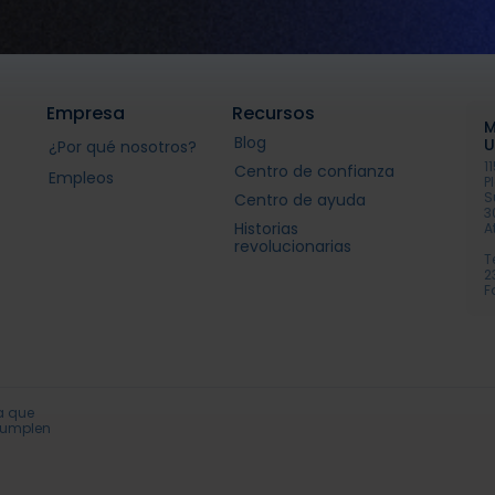
Empresa
Recursos
M
Blog
U
¿Por qué nosotros?
1
Centro de confianza
Empleos
P
S
Centro de ayuda
3
Historias
A
revolucionarias
T
2
F
ca que
 cumplen