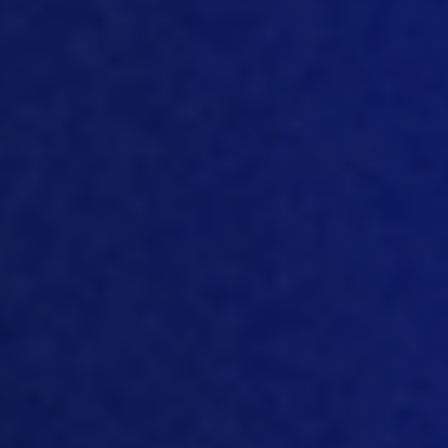
6 de mayo de 2024
Investigar en lugar de
calcular:
EQUIPO EDITORIAL
Haga que los números
trabajen para usted…
Y
no al revés
En el mundo actual, impulsado por los datos, las
empresas suelen recurrir a métodos de cálculo