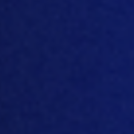
tradicionales para analizarlos y tomar decisiones.
Sin embargo, estos métodos tienen limitaciones y
no siempre proporcionan la información necesaria
para alcanzar el éxito.
Al aprovechar la tecnología y adoptar una
mentalidad investigativa, las empresas pueden
descubrir conocimientos ocultos, identificar
oportunidades y tomar decisiones informadas que
impulsen el crecimiento y la innovación.
A medida que las empresas recopilan más datos
que nunca, el desafío no reside en la cantidad, sino
en la capacidad de extraer información
significativa de ellos. Los métodos de cálculo
tradicionales suelen ser insuficientes en este
aspecto, ya que priorizan el cálculo sobre la
investigación.
Amino permite un enfoque investigativo para el