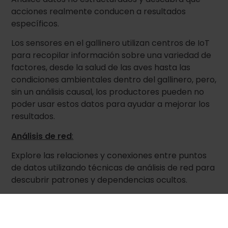
acciones realmente conducen a resultados
específicos.
Los sensores en el gallinero utilizan centros de IoT
para recopilar información sobre una variedad de
factores, desde la salud de las aves hasta las
condiciones ambientales dentro del gallinero, pero,
sin un análisis causal, los productores pueden no
poder usar estos datos para ayudar a mejorar los
resultados.
Análisis de red
:
Explore las relaciones y conexiones entre puntos
de datos utilizando técnicas de análisis de red para
descubrir patrones y dependencias ocultos.