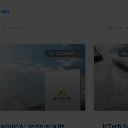
R MÁS »
de junio de 2022
27 de mayo d
SIN CATEGORÍA
GES
 adopción temprana de
MTech Sy