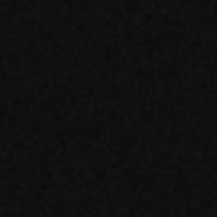
e marzo de 2022
23 de febrero 
GESTIÓN DE LA PRODUCCIÓN AVÍCOLA
GES
ech Systems, una empresa
Conozca 
 Munters, obtiene un
Amino
portante contrato SAAS