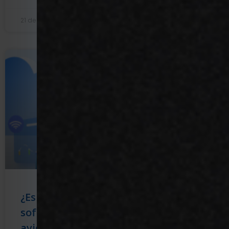
21 de abril de 2022
2 d
GESTIÓN DE LA PRODUCCIÓN AVÍCOLA
¿Es fácil implementar el
MT
software SaaS para
de
avicultura?
im