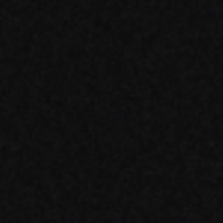
Amino es
n uno de los mayores
análisis
oductores de alimentos del
para pro
undo.
de cualq
ech Systems, una
más allá
presa de Munters
datos. H
rteneciente al área de
oportun
gocio FoodTech, ha
cerca
rmado un contrato para
LEER MÁS »
ministrar íntegramente su
lución de software como
rvicio (SaaS) a una de las
incipales empresas del
undo