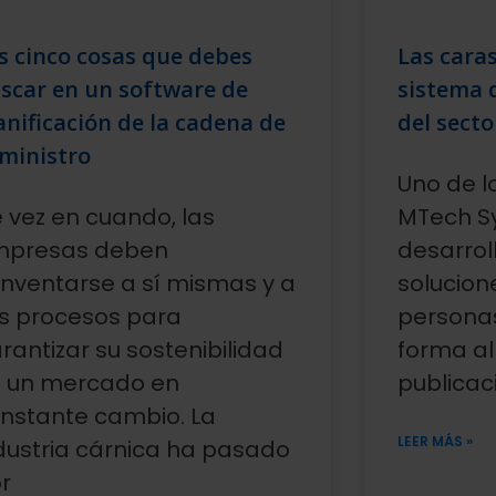
s cinco cosas que debes
Las caras
scar en un software de
sistema 
anificación de la cadena de
del secto
ministro
Uno de l
 vez en cuando, las
MTech Sy
mpresas deben
desarrol
inventarse a sí mismas y a
solucion
s procesos para
personas
rantizar su sostenibilidad
forma al
 un mercado en
publicac
nstante cambio. La
LEER MÁS »
dustria cárnica ha pasado
r