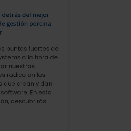
 detrás del mejor
de gestión porcina
r
os puntos fuertes de
stems a la hora de
lar nuestras
es radica en las
 que crean y dan
 software. En esta
ión, descubrirás