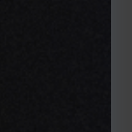
 una solución de
 basada en la nube
ductores avícolas
uier tamaño que va
 de la gestión de
ace poco, tuve la
idad de conocer de