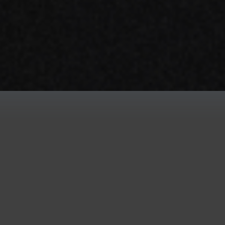
R MÁS »
 febrero de 2022
25 de enero d