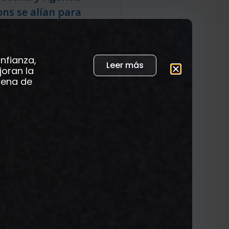
ns se alían para
ar la cadena de
o cárnica asiática
nfianza,
Leer más
afirma que la
joran la
adena de
cia artificial puede
 fuerte impacto
 un aumento del PIB
el 10 % y el 18 % en
sudeste asiático
0, lo que equivale a