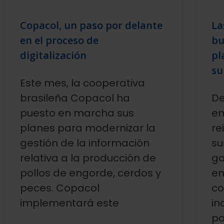
Copacol, un paso por delante
La
en el proceso de
bu
digitalización
pl
su
Este mes, la cooperativa
brasileña Copacol ha
De
puesto en marcha sus
e
planes para modernizar la
re
gestión de la información
su
relativa a la producción de
ga
pollos de engorde, cerdos y
en
peces. Copacol
co
implementará este
in
po