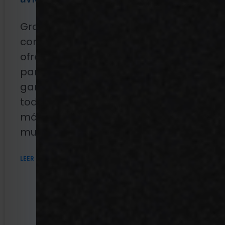
co
Gracias a las ventajas
pr
comerciales directas que
m
ofrece, el software SaaS
para la avicultura ha ido
MT
ganando popularidad en
em
todo el mundo. Para sacar
pe
más provecho de sus datos,
ne
muchos productores
fi
su
LEER MÁS »
so
se
pr
m