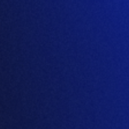
Descubre todo el ecosistema de
Amino
Aminado:
Plataforma inteligente de gestión de la cadena de
suministro para una producción eficiente de
proteínas
Axis:
Analice grandes conjuntos de datos y obtenga
información útil gracias a la visualización basada
en la inteligencia empresarial
Proline:
Plataforma de planificación integral de la cadena