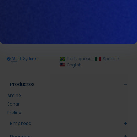
de suministro basada en el aprendizaje automático
para maximizar la calidad del servicio, la eficiencia
y el rendimiento
Portuguese
Spanish
English
Productos
Amino
Sonar
Proline
Empresa
Recursos