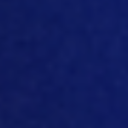
desafios em outros países, mas aqui,
você sabe, é só conseguir que as
pessoas estejam disponíveis para
trabalhar nesse ambiente. Acho que se
você der a elas alguma tecnologia com
a qual trabalhar, as pessoas tendem a
se interessar por isso, principalmente os
jovens que, presumo, entrarão no setor
de suínos. Assim, sendo capazes de
coletar as informações mais
rapidamente, eles podem realizar as
tarefas, não precisam ficar sentados
e,
em seguida, realizar cinco etapas para
isso. Isso os ajuda a ter tempo para os
porcos. E, no que diz respeito ao pessoal
do escritório, se os dados forem
inseridos diretamente no banco de
dados, eles poderão dedicar mais