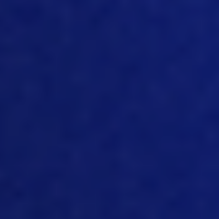
anos atrás na situação dos birôs de
serviços. Portanto, é preciso fazer um
investimento em tecnologia. No
entanto, sempre que o fazem, isso
permite que sejam mais proativos na
tomada de decisões, em vez de reativos,
pois quanto mais tempo se espera pela
chegada dos registros, o processo
biológico de produção de suínos
continua. Portanto, você pode perder
algumas coisas ao longo do caminho.
Por isso, vejo um interesse muito maior
nos últimos anos, especificamente por
dispositivos móveis portáteis. Em todo o
mundo, existem telefones celulares e
crianças a partir de cinco anos de idade
até idosos podem operá-los. Portanto,
realmente não vejo mais essas