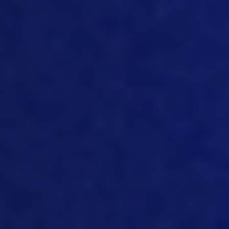
sensores, como temperatura, água,
umidade, peso, e há outros como
amônia, captura ou conexão com
sistemas de alimentação
automatizados. Um dos benefícios do
MTech IoT Hub, na forma como o
publicamos ou apresentamos à
comunidade, é que temos uma
padronização. E essa padronização da
API nos permite realmente nos
conectarmos a vários dispositivos de
hardware diferentes, sem precisarmos
alterar nossos protocolos. E essa tem
sido nossa abordagem desde o primeiro
dia: sermos realmente agnósticos em
relação ao hardware e nos
preocuparmos em capturar os dados. E,
como disse Angie, obter esses dados em
tempo real para o sistema tem sido um