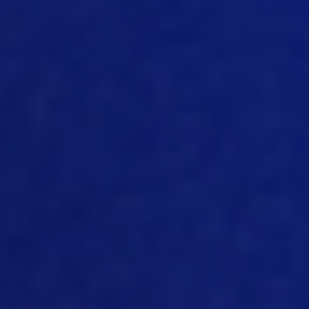
Mas há também todos os outros
aspectos diferentes do caminho da
digitalização e da Angie. Em sua opinião,
como está a digitalização de todo o
setor de suínos? Ele está realmente se
adaptando às tecnologias ou ainda falta
algum tempo para isso?
[09:24]
No que diz respeito ao
gerenciamento de dados, apenas os
registros de produção provenientes de
uma granja de porcas ou de um sistema
de crescimento? Ainda está
definitivamente entrando em ação. Mas,
em muitas áreas, ainda é lento. Quero
dizer, vejo pessoas que ainda coletam
dados em papel, enviando-os por fax ou
pelo correio, de forma muito
semelhante ao que acontecia anos e