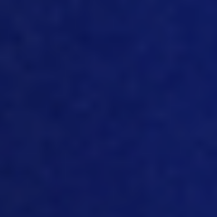
tempo à análise em vez de digitar os
registros manualmente. Portanto, na
minha opinião, podem ocorrer
processos com muito mais valor
agregado.
[11:51]
Muito bem, ótimo. E parece que há
esse impulso para a tecnologia. E há
muitas áreas em que a tecnologia e a
digitalização podem ajudar as
empresas. Então, pessoal, vocês
poderiam falar um pouco mais sobre
como a MTech está se saindo e como
está ajudando o setor e que tipo de
recursos estamos oferecendo a esse
negócio de suínos?
[12:15]
Sim. Portanto, quando se trata de
IoT, nas ofertas de produtos que temos,
obviamente, há os cinco grandes