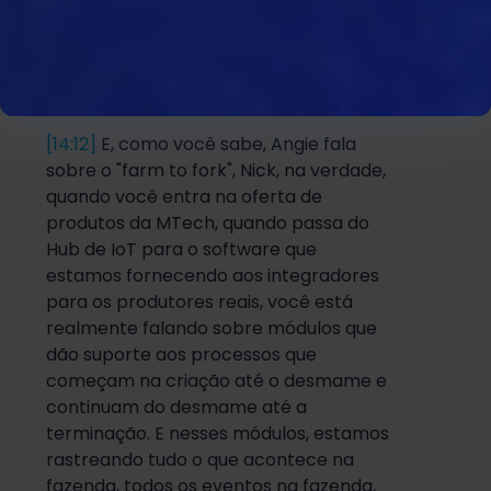
tomar decisões mais rápidas e fáceis. O
simples fato de ter tudo isso disponível
em uma tela, sem a necessidade de
gerar relatórios, pode agregar valor.
[14:12]
E, como você sabe, Angie fala
sobre o "farm to fork", Nick, na verdade,
quando você entra na oferta de
produtos da MTech, quando passa do
Hub de IoT para o software que
estamos fornecendo aos integradores
para os produtores reais, você está
realmente falando sobre módulos que
dão suporte aos processos que
começam na criação até o desmame e
continuam do desmame até a
terminação. E nesses módulos, estamos
rastreando tudo o que acontece na
fazenda, todos os eventos na fazenda,