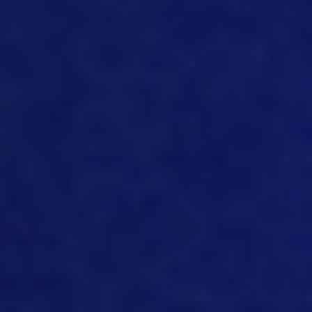
desafio. Portanto, é por meio desses
dispositivos na fazenda, no celeiro, que
temos um conjunto de, eu diria, ofertas
iniciais, que está se expandindo a cada
dia, a cada semana, com base na
interação com outros fornecedores de
produtos, devido ao nosso uso de uma
API padrão.
[13:39]
Concordo, quero dizer, em última
análise, estamos tentando fazer com
que o nosso produto ofereça uma
integração de todos os componentes,
sejam eles dados brutos, sensores,
qualquer coisa que possamos marcar
nos dados dos empacotadores,
fazemos isso hoje, para direcioná-los às
nossas ferramentas de análise de
negócios para que as pessoas possam