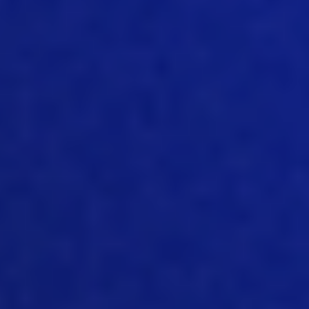
e tudo isso é impulsionado pela IoT para
melhorar a coleta de informações, a
coleta de dados e a pontualidade dos
dados. É uma tendência que está sendo
observada não apenas no setor de
suínos, mas em todo o mundo. Todos os
setores estão adotando isso, e o setor
de suínos é um dos que estão na
vanguarda, que está realmente
intrigado com as ofertas de produtos
que existem, e como isso vai reunir o que
está acontecendo na granja, no
estábulo, em cada estágio do estábulo,
para realmente saber melhor o que
está acontecendo na granja sem ter
que estar lá, com todas as mudanças
recentes no mundo e as restrições de
viagem, ter a oportunidade de
realmente ter visibilidade fora do local,