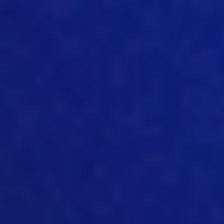
o que está acontecendo está se
tornando uma grande tendência. E,
mesmo para as empresas e os clientes
que adotaram essa tecnologia
precocemente, os primeiros a adotá-la,
alguns dos que a adotaram com atraso
estão realmente buscando essa
tecnologia para melhorar a forma
como fazem negócios, para trabalhar
com forças de trabalho menores, para
realmente maximizar o tempo na
fazenda com o tipo certo de
localização, entendendo o que está
acontecendo antes de chegar a um
determinado local. Essa é realmente
uma das grandes tendências na
distribuição dos dados de informações
que estão realmente impulsionando os