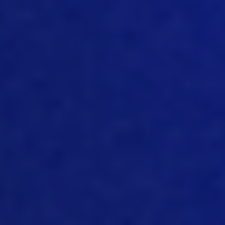
setores. E, mais uma vez, a suinocultura
é um dos principais setores que está se
voltando para a coleta de informações
em tempo real, o que realmente
ajudará a entender o que está
acontecendo, o que está por vir, como
podemos fazer as coisas melhor? Onde
precisamos concentrar nosso tempo? E
como podemos maximizar melhor
nosso investimento que está ocorrendo
em todos os produtores.
[08:47]
Sim, e acho que isso também é
verdade para muitos outros setores.
Mas, como você disse, a suinocultura
tem estado na vanguarda da tecnologia
na maior parte do tempo. E agora
muitas empresas estão tentando
digitalizar todas as suas operações. E
elas geralmente começam com a IoT.