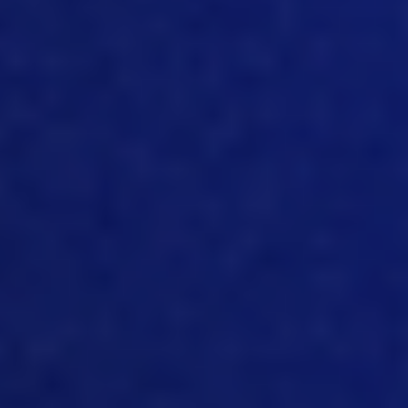
barreiras. Sobre ter medo da
tecnologia, porque as pessoas a usam
no dia a dia, sabe, mais do que você
imagina. Portanto, imagino que ela
continuará em um ritmo muito mais
rápido.
[10:38]
Sim, claro. É interessante que,
sabe, até mesmo o lado suíno das
coisas é tomado e tecnologia e para o
Twitter, as outras áreas, você acha,
Angie, que a tecnologia está realmente
ajudando com os desafios na indústria
suína moderna?
[10:53]
Eu diria que uma área que pode
ajudar, caso ainda não esteja, é a
escassez documentada de mão de
obra, pelo menos nos EUA e no setor de
suínos. Não tenho certeza sobre os