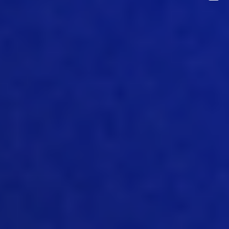
el Internet de las cosas es una
herramienta conceptual que permite la
captura inmediata de información
climática, permite la captura inmediata
de información ambiental de las granjas,
el registro de los indicadores clave de
rendimiento (KPI) de producción, y todo
esto se transmite a través del IoT para
mejorar la recopilación de información,
la recopilación de datos y la puntualidad
de los datos. Y realmente es una
tendencia que se está observando no
solo en la industria porcina, sino en todo
el mundo; todas las industrias están
adoptando esto y la industria porcina
está, ya sabes, a la vanguardia, entre los
pioneros, que está realmente intrigada
por las ofertas de productos que hay en
el mercado y por cómo va a reunir lo