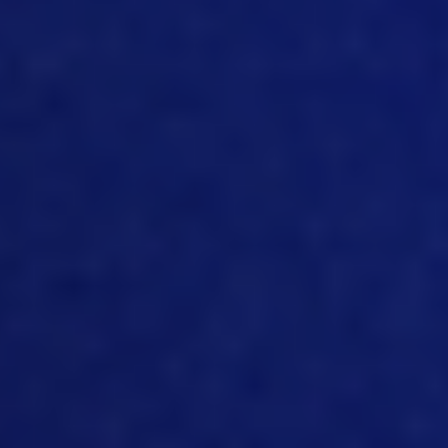
¿crees, Angie, que la tecnología está
ayudando realmente a superar los retos
de la industria porcina actual?
[10:53]
Yo diría que un aspecto que
puede ayudar, si es que no lo está
haciendo ya, es que, como sabes, hay
una especie de escasez de mano de
obra documentada, al menos en
Estados Unidos y en la industria porcina;
no estoy seguro de cuáles son los retos
en otros países, pero aquí, ya sabes, el
simple hecho de conseguir gente
dispuesta a trabajar en ese entorno.
Sabes, creo que si les das algo de
tecnología con la que trabajar, la gente
tiende a interesarse de verdad en eso,
especialmente los jóvenes, que supongo
que se incorporarán a la industria