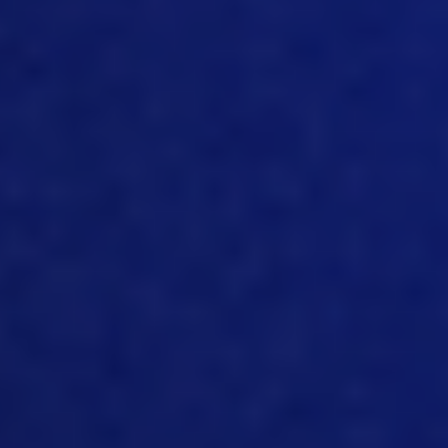
por el camino. Definitivamente veo
mucho más interés en los últimos años,
específicamente por los dispositivos
móviles de mano. Y, ya sabes, en todas
partes del mundo hay teléfonos
celulares, y, ya sabes, desde niños de
cinco años hasta personas mayores
pueden manejarlos. Así que realmente
ya no veo esas barreras. En cuanto al
miedo a la tecnología, porque la gente
la usa en su vida cotidiana, ya sabes,
más de lo que uno se imagina. Así que
imagino que seguirá a un ritmo mucho
más rápido.
[10:38]
Sí, claro. Es interesante que, ya
sabes, incluso el sector porcino se esté
adaptando a la tecnología, y en lo que
respecta a Twitter y otras áreas,