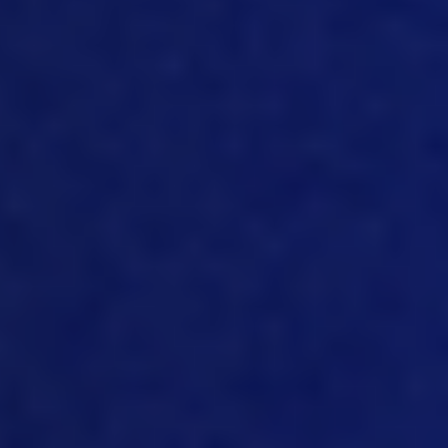
estandarización. Y esa estandarización
de la API nos permite conectarnos
realmente a muchos dispositivos de
hardware diferentes, sin tener que
modificar nuestros protocolos. Y ese ha
sido nuestro enfoque desde el primer
día: ser independientes del hardware y
centrarnos realmente en la captura de
datos. Y como dijo Angie, ya sabes,
introducir esos datos en tiempo real en
el sistema, lo cual ha sido un desafío. Así
que es realmente a través de estos
dispositivos en granjas y establos que
tenemos un conjunto de, diría yo,
ofertas iniciales, que se amplía cada día,
cada semana, gracias a la interacción
con otros proveedores de productos en
el mercado, debido a nuestro uso de una
API estándar.