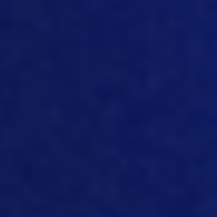
que la tecnología y la digitalización
pueden ayudar a las empresas. Así que,
chicos, ¿podrían explicarnos un poco
más cómo le va a MTech, cómo está
ayudando al sector y qué tipo de
funciones estamos ofreciendo al sector
porcino?
[12:15]
Sí. Entonces, cuando te fijas en el
IoT, justo en la oferta de productos que
tenemos ahí, obviamente están los
cinco sensores principales:
temperatura, agua, humedad y peso; y
luego hay otros como el de amoníaco,
que se conecta a sistemas de
alimentación automatizados. Una de las
ventajas del MTech IoT Hub, tal y como
lo hemos publicado o presentado a la
comunidad, es que contamos con una