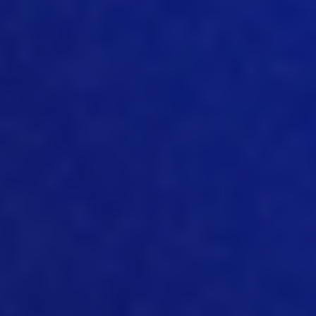
que está sucediendo en la granja y en el
establo, en cada etapa del establo,
para mejorar realmente el
conocimiento de lo que está sucediendo
en la granja sin tener que estar allí, con
todos los cambios recientes en el
mundo y las restricciones de viaje; tener
la oportunidad de contar realmente con
visibilidad remota de lo que está
sucediendo se está convirtiendo en una
tendencia enorme. E incluso, incluso
para las empresas y los clientes que lo
han adoptado desde el principio, los
pioneros, ya sabes, algunos de los que se
han quedado rezagados están
realmente considerando esta
tecnología para mejorar realmente
cómo hacen negocios, para trabajar