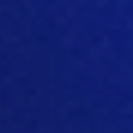
con, ya sabes, menos personal, para
maximizar realmente su tiempo en la
granja y en el establo con el tipo
adecuado de ubicación, entendiendo lo
que está pasando antes de llegar a un
sitio determinado. Esa es realmente una
de las grandes tendencias en la
distribución de datos e información que
está impulsando a las industrias. Y, de
nuevo, siendo la porcicultura una de las
industrias líderes en la recopilación de
datos en tiempo real, esto va a ayudar
mucho a entender qué está pasando,
qué viene después, ¿cómo podemos
hacer las cosas mejor? ¿En qué
debemos enfocar nuestro tiempo? Y
cómo podemos maximizar mejor
nuestra inversión, algo que está
ocurriendo entre todos los productores.