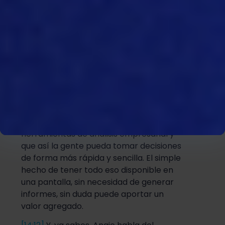
[13:39]
Estoy de acuerdo. Quiero decir
que, en definitiva, con nuestra oferta de
productos buscamos ofrecer un
enfoque «de la granja a la mesa», es
decir, una integración de todos los
componentes, ya sean datos brutos,
sensores o cualquier información que
podamos incorporar a los datos de los
procesadores; eso es lo que hacemos
hoy en día, para integrarlos en nuestras
herramientas de análisis empresarial y
que así la gente pueda tomar decisiones
de forma más rápida y sencilla. El simple
hecho de tener todo eso disponible en
una pantalla, sin necesidad de generar
informes, sin duda puede aportar un
valor agregado.