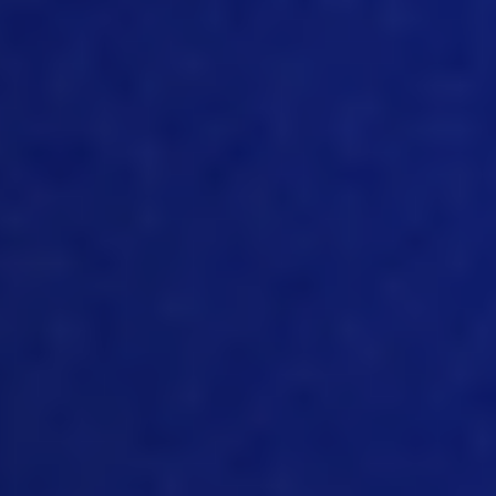
provienen de una granja de cerdas o de
un sistema de engorde? Sin duda, sigue
siendo un factor importante. Pero en
muchos ámbitos, el avance sigue siendo
lento. Quiero decir, veo que la gente
sigue recopilando datos en papel,
enviándolos por fax o por correo, de
forma muy similar a lo que ocurría hace
muchos años en el ámbito de las
empresas de servicios de
procesamiento de datos. Así que, ya
sabes, tienen que invertir en tecnología.
Y cuando lo hacen, eso les permite ser
más proactivos en la toma de
decisiones en lugar de reactivos, porque
cuanto más esperas a que lleguen los
registros, ya sabes, el proceso biológico
de la producción porcina sigue su curso.
Así que puedes perderte algunas cosas