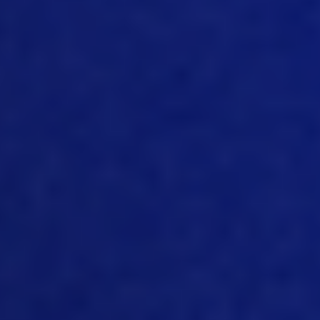
[08:47]
Sí, y supongo que esto también
se aplica a muchos otros sectores. Pero,
como dijiste, el sector porcino ha estado
a la vanguardia de la tecnología la
mayor parte del tiempo. Y ahora
muchas empresas están tratando de
digitalizar todas sus operaciones. Y
suelen empezar con el IoT. Pero
también hay otros aspectos diferentes
del camino hacia la digitalización, Angie.
¿Qué tan digitalizado crees que está
todo el sector porcino? ¿Realmente
está adoptando las tecnologías o aún
falta un tiempo para eso?
[09:24]
En lo que respecta a la gestión
de datos, ¿te refieres estrictamente a
los registros de producción que