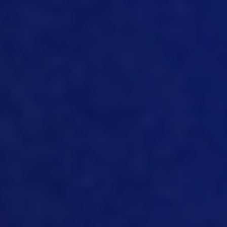
porcina. Así que, ya sabes, al poder
recopilar la información más rápido,
pueden hacer ese trabajo, pueden
completar esas tareas, no tienen que
quedarse sentados
allí y seguir cinco
pasos para lograrlo. Eso les permite
dedicar más tiempo a los cerdos. Y en
cuanto al personal de la oficina, ya
sabes, si los datos se introducen
directamente en la base de datos,
pueden dedicar más tiempo al análisis
en lugar de tener que introducir los
registros a mano. Así que, en mi opinión,
se pueden llevar a cabo procesos con
mucho más valor agregado.
[11:51]
Muy bien, genial. Y parece que hay
un gran interés por la tecnología.
Además, hay muchos ámbitos en los